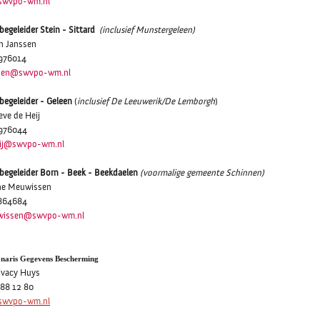
swvpo-wm.nl
tbegeleider Stein - Sittard
(inclusief Munstergeleen)
n Janssen
976014
ssen@swvpo-wm.nl
tbegeleider - Geleen
(
inclusief De Leeuwerik/De Lemborgh
)
lieve de Heij
3976044
eij@swvpo-wm.nl
tbegeleider Born - Beek - Beekdaelen
(
voormalige gemeente Schinnen)
ne Meuwissen
864684
wissen@swvpo-wm.nl
onaris Gegevens Bescherming
ivacy Huys
88 12 80
swvpo-wm.nl