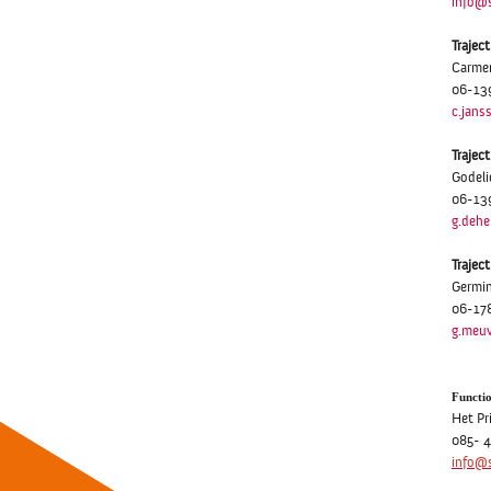
info@
Trajec
Carme
06-13
c.jan
Trajec
Gode
06-1
g.deh
Trajec
Germi
06-17
g.meu
Functi
Het Pr
085- 4
info@