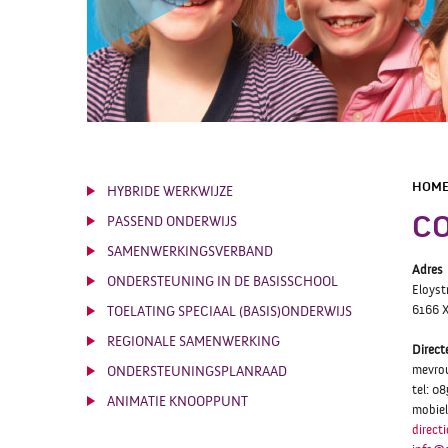
HOM
HYBRIDE WERKWIJZE
C
PASSEND ONDERWIJS
SAMENWERKINGSVERBAND
Adres
ONDERSTEUNING IN DE BASISSCHOOL
Eloyst
6166 
TOELATING SPECIAAL (BASIS)ONDERWIJS
REGIONALE SAMENWERKING
Direct
mevrou
ONDERSTEUNINGSPLANRAAD
tel: 0
ANIMATIE KNOOPPUNT
mobie
direc