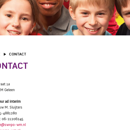
E
CONTACT
ONTACT
raat 1a
XM Geleen
eur ad interim
w M. Sluijters
85-4881280
l: 06-21206245
tie@swvpo-wm.nl